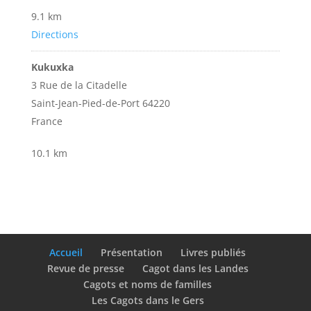
9.1 km
Directions
Kukuxka
3 Rue de la Citadelle
Saint-Jean-Pied-de-Port 64220
France
10.1 km
Directions
Maison de la Presse
1 Place Sorhainde
Cambo-les-Bains 64250
Accueil
Présentation
Livres publiés
France
Revue de presse
Cagot dans les Landes
Cagots et noms de familles
15.7 km
Les Cagots dans le Gers
Directions